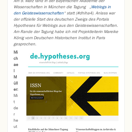
Am 9. März fand in der Bayerischen Akademie der
Wissenschaften in München die Tagung „
Weblogs in
den Geisteswissenschaften
“ statt (#dhiha4). Anlass war
der offizielle Start des deutschen Zweigs des Portals
Hypotheses für Weblogs aus den Geisteswissenschaften.
Am Rande der Tagung habe ich mit Projektleiterin Mareike
König vom Deutschen Historischen Institut in Paris
gesprochen.
Mi
ch
ae
l
M
üll
er
:
Mi
t
de
r
he
ut