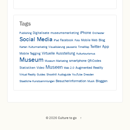
Tags
iPhone
Digitalisate
museumsmarketing
Publishing
Orchester
Social Media
Blog
Facebook
Mobile Web
iPad
Foto
App
Twitter
Karten
Kulturmarketing
Visualisierung
pausanio
TimeMap
Virtuelle Ausstellung
Mobile Tagging
Kulturtourismus
Museum
smartphone
QR-Codes
Museum Marketing
Museen
Augmented Reality
Statistiken
Video
Web 2.0
Virtual Reality
Guides
Shoothill
Audioguide
YouTube
Dresden
Besucherinformation
Bloggen
Staatliche Kunstsammlungen
Musik
© 2026
Culture to go
↑