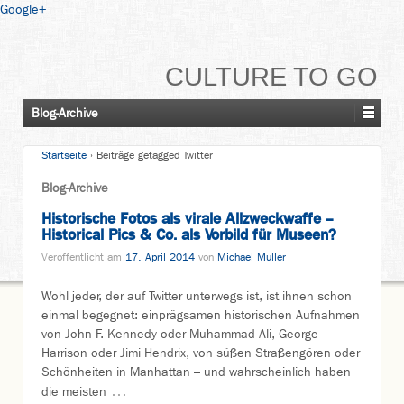
Google+
CULTURE TO GO
Blog-Archive
Startseite
›
Beiträge getagged Twitter
Blog-Archive
Historische Fotos als virale Allzweckwaffe –
Historical Pics & Co. als Vorbild für Museen?
Veröffentlicht am
17. April 2014
von
Michael Müller
Wohl jeder, der auf Twitter unterwegs ist, ist ihnen schon
einmal begegnet: einprägsamen historischen Aufnahmen
von John F. Kennedy oder Muhammad Ali, George
Harrison oder Jimi Hendrix, von süßen Straßengören oder
Schönheiten in Manhattan – und wahrscheinlich haben
…
die meisten