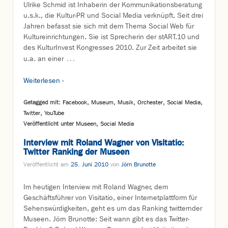
Ulrike Schmid ist Inhaberin der Kommunikationsberatung
u.s.k., die Kultur-PR und Social Media verknüpft. Seit drei
Jahren befasst sie sich mit dem Thema Social Web für
Kultureinrichtungen. Sie ist Sprecherin der stART.10 und
des KulturInvest Kongresses 2010. Zur Zeit arbeitet sie
…
u.a. an einer
Weiterlesen ›
Getagged mit:
Facebook
,
Museum
,
Musik
,
Orchester
,
Social Media
,
Twitter
,
YouTube
Veröffentlicht unter
Museen
,
Social Media
Interview mit Roland Wagner von Visitatio:
Twitter Ranking der Museen
Veröffentlicht am
25. Juni 2010
von
Jörn Brunotte
Im heutigen Interview mit Roland Wagner, dem
Geschäftsführer von Visitatio, einer Internetplattform für
Sehenswürdigkeiten, geht es um das Ranking twitternder
Museen. Jörn Brunotte: Seit wann gibt es das Twitter-