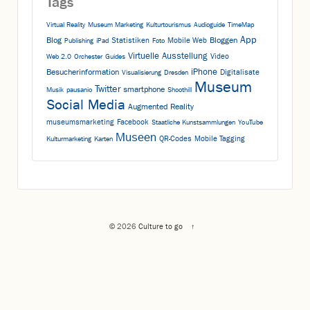
Tags
Virtual Reality
Museum Marketing
Kulturtourismus
Audioguide
TimeMap
App
Blog
Bloggen
Statistiken
Mobile Web
Publishing
iPad
Foto
Virtuelle Ausstellung
Video
Web 2.0
Orchester
Guides
iPhone
Besucherinformation
Digitalisate
Visualisierung
Dresden
Museum
Twitter
smartphone
Musik
pausanio
Shoothill
Social Media
Augmented Reality
museumsmarketing
Facebook
Staatliche Kunstsammlungen
YouTube
Museen
QR-Codes
Mobile Tagging
Kulturmarketing
Karten
© 2026
Culture to go
↑