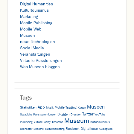
Digital Humanities
Kulturtourismus
Marketing
Mobile Publishing
Mobile Web
Museen
neue Technologien
Social Media
Veranstaltungen
Virtuelle Ausstellungen
Was Museen bloggen
Tags
Museen
App
Statistiken
Mobile Tagging
Musik
Karten
Twitter
Bloggen
Staatliche Kunstsammlungen
Dresden
YouTube
Museum
Publishing
Virtual Reality
TimeMap
Kulturtourismus
Facebook
Digitalisate
Orchester
Shoothill
Kulturmarketing
Audioguide