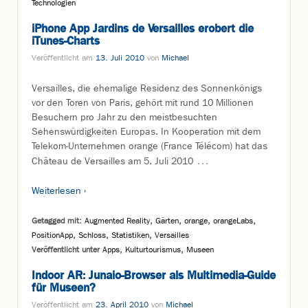
Technologien
iPhone App Jardins de Versailles erobert die
iTunes-Charts
Veröffentlicht am
13. Juli 2010
von
Michael
Versailles, die ehemalige Residenz des Sonnenkönigs
vor den Toren von Paris, gehört mit rund 10 Millionen
Besuchern pro Jahr zu den meistbesuchten
Sehenswürdigkeiten Europas. In Kooperation mit dem
Telekom-Unternehmen orange (France Télécom) hat das
…
Château de Versailles am 5. Juli 2010
Weiterlesen ›
Getagged mit:
Augmented Reality
,
Gärten
,
orange
,
orangeLabs
,
PositionApp
,
Schloss
,
Statistiken
,
Versailles
Veröffentlicht unter
Apps
,
Kulturtourismus
,
Museen
Indoor AR: Junaio-Browser als Multimedia-Guide
für Museen?
Veröffentlicht am
23. April 2010
von
Michael