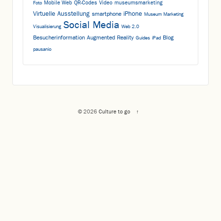
Mobile Web
QR-Codes
Video
museumsmarketing
Foto
Virtuelle Ausstellung
iPhone
smartphone
Museum Marketing
Social Media
Visualisierung
Web 2.0
Besucherinformation
Augmented Reality
Blog
Guides
iPad
pausanio
© 2026
Culture to go
↑