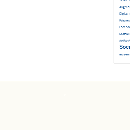
Virtual R
Augmen
Digital
Kulturma
Facebo
Shoothill
Audiogui
Soc
museum
↑