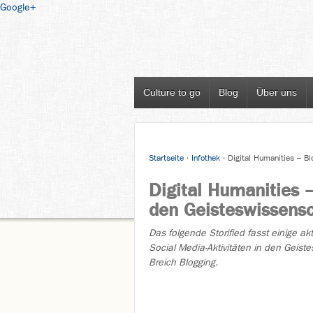
Google+
Culture to go
Blog
Über uns
Startseite
›
Infothek
›
Digital Humanities – B
Digital Humanities 
den Geisteswissens
Das folgende Storified fasst einige a
Social Media-Aktivitäten in den Geis
Breich Blogging.