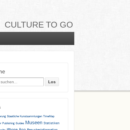
CULTURE TO GO
he
h for:
s
erung
Staatliche Kunstsammlungen
TimeMap
Museen
Statistiken
r
Publishing
Guides
App
iPhone
Besucherinformation