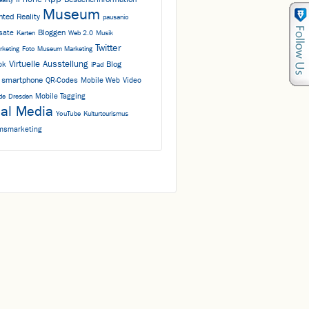
eality
Museum
ted Reality
pausanio
Bloggen
isate
Karten
Web 2.0
Musik
Twitter
rketing
Foto
Museum Marketing
Virtuelle Ausstellung
Blog
ok
iPad
smartphone
QR-Codes
Mobile Web
Video
Mobile Tagging
de
Dresden
ial Media
YouTube
Kulturtourismus
smarketing