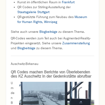
Kunst im öffentlichen Raum in
Frankfurt
QR Codes zur Stirling-Ausstellung der
Staatsgalerie Stuttgart
QR-gestützte Führung zum Neubau des
Museum
for Human Rights, Winnipeg
Siehe auch unsere
Blogbeiträge
zu diesem Thema.
QR-Codes werden zum Teil auch bei Augmented-Reality-
Projekten eingesetzt. Siehe unsere
Zusammenstellung
und
Blogbeiträge
zu diesem Thema.
Auschwitz-Birkenau
QR Codes machen Berichte von Überlebenden
des KZ Auschwitz in der Gedenkstätte abrufbar
U
m
de
n
B