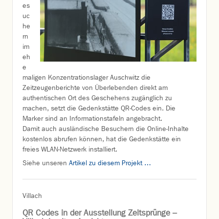
es
uc
he
rn
im
eh
e
maligen Konzentrationslager Auschwitz die
Zeitzeugenberichte von Überlebenden direkt am
authentischen Ort des Geschehens zugänglich zu
machen, setzt die Gedenkstätte QR-Codes ein. Die
Marker sind an Informationstafeln angebracht.
Damit auch ausländische Besuchern die Online-Inhalte
kostenlos abrufen können, hat die Gedenkstätte ein
freies WLAN-Netzwerk installiert.
Siehe unseren
Artikel zu diesem Projekt …
Villach
QR Codes in der Ausstellung Zeitsprünge –