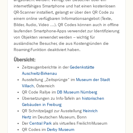
internetfähiges Smartphone und hat einen kostenlosen
QR-Scanner installiert, gelangt er über den QR Code zu
einem online verfügbaren Informationsangebot (Texte,
Bilder, Audio, Video …). QR Codes können auch in offline
laufenden Smartphone-Apps verwendet zur Identifizierung
von Objekten verwendet werden – wichtig für
ausländische Besucher, die aus Kostengründen die
Roaming-Funktion deaktiviert haben.
Übersicht:
Zeitzeugenberichte in der
Gedenkstätte
Auschwitz-Birkenau
Ausstellung „Zeitsprünge“ im
Museum der Stadt
Villach
, Österreich
QR Code Rallye im
DB Museum Nürnberg
Übersetzungen zu Info-Tafeln an
historischen
Gebäuden in Freiburg
QR Schnitzeljagd zur Ausstellung
Heinrich
Hertz
im Deutschen Museum, Bonn
Der
Central Park
als virtuelles Freilicht-Museum
QR Codes im
Derby Museum