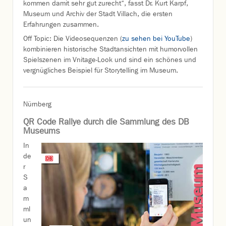
kommen damit sehr gut zurecht“, fasst Dr. Kurt Karpf,
Museum und Archiv der Stadt Villach, die ersten
Erfahrungen zusammen.
Off Topic: Die Videosequenzen (
zu sehen bei YouTube
)
kombinieren historische Stadtansichten mit humorvollen
Spielszenen im Vnitage-Look und sind ein schönes und
vergnügliches Beispiel für Storytelling im Museum.
Nürnberg
QR Code Rallye durch die Sammlung des DB
Museums
In
de
r
S
a
m
ml
un