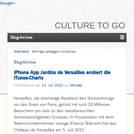
Google+
CULTURE TO GO
Blog-Archive
Startseite
›
Beiträge getagged Versailles
Blog-Archive
iPhone App Jardins de Versailles erobert die
iTunes-Charts
Veröffentlicht am
13. Juli 2010
von
Michael
Versailles, die ehemalige Residenz des Sonnenkönigs
vor den Toren von Paris, gehört mit rund 10 Millionen
Besuchern pro Jahr zu den meistbesuchten
Sehenswürdigkeiten Europas. In Kooperation mit dem
Telekom-Unternehmen orange (France Télécom) hat das
…
Château de Versailles am 5. Juli 2010