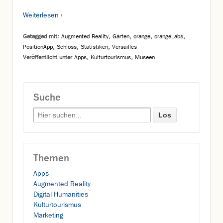
Weiterlesen ›
Getagged mit:
Augmented Reality
,
Gärten
,
orange
,
orangeLabs
,
PositionApp
,
Schloss
,
Statistiken
,
Versailles
Veröffentlicht unter
Apps
,
Kulturtourismus
,
Museen
Suche
Search for:
Themen
Apps
Augmented Reality
Digital Humanities
Kulturtourismus
Marketing