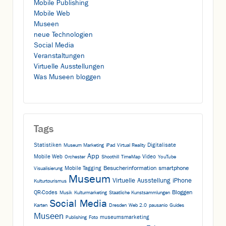
Mobile Publishing
Mobile Web
Museen
neue Technologien
Social Media
Veranstaltungen
Virtuelle Ausstellungen
Was Museen bloggen
Tags
Statistiken
Digitalisate
Museum Marketing
iPad
Virtual Reality
App
Mobile Web
Video
Orchester
Shoothill
TimeMap
YouTube
Besucherinformation
smartphone
Mobile Tagging
Visualisierung
Museum
Virtuelle Ausstellung
iPhone
Kulturtourismus
Bloggen
QR-Codes
Musik
Kulturmarketing
Staatliche Kunstsammlungen
Social Media
Karten
Dresden
Web 2.0
pausanio
Guides
Museen
museumsmarketing
Publishing
Foto