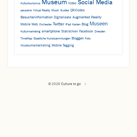
Museum
Social Media
Video
Kulturtourismus
QR-Codes
pausanio
Virtual Reality
Musik
Guides
Besucherinformation
Augmented Reality
Digitalisate
Museen
Twitter
Blog
Mobile Web
Orchester
iPad
Karten
smartphone
Statistiken
Facebook
Kulturmarketing
Dresden
Bloggen
TimeMap
Staatliche Kunstsammlungen
Foto
museumsmarketing
Mobile Tagging
© 2026
Culture to go
↑