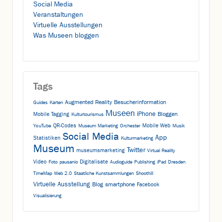
Social Media
Veranstaltungen
Virtuelle Ausstellungen
Was Museen bloggen
Tags
Augmented Reality
Besucherinformation
Guides
Karten
Museen
iPhone
Bloggen
Mobile Tagging
Kulturtourismus
QR-Codes
Mobile Web
YouTube
Museum Marketing
Orchester
Musik
Social Media
App
Statistiken
Kulturmarketing
Museum
Twitter
museumsmarketing
Virtual Reality
Video
Digitalisate
Foto
pausanio
Audioguide
Publishing
iPad
Dresden
TimeMap
Web 2.0
Staatliche Kunstsammlungen
Shoothill
Virtuelle Ausstellung
Blog
smartphone
Facebook
Visualisierung