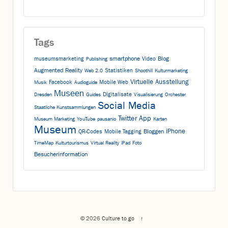
Tags
smartphone
Blog
museumsmarketing
Video
Publishing
Augmented Reality
Statistiken
Web 2.0
Shoothill
Kulturmarketing
Virtuelle Ausstellung
Facebook
Mobile Web
Musik
Audioguide
Museen
Digitalisate
Dresden
Guides
Visualisierung
Orchester
Social Media
Staatliche Kunstsammlungen
App
Twitter
Museum Marketing
YouTube
pausanio
Karten
Museum
iPhone
Bloggen
QR-Codes
Mobile Tagging
TimeMap
Kulturtourismus
Virtual Reality
iPad
Foto
Besucherinformation
© 2026
Culture to go
↑