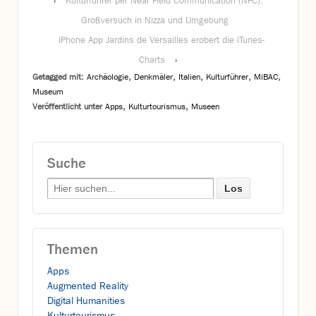
‹
Kulturführer per Near Field Communication (NFC):
Großversuch in Nizza und Umgebung
iPhone App Jardins de Versailles erobert die iTunes-
Charts
›
Getagged mit:
Archäologie
,
Denkmäler
,
Italien
,
Kulturführer
,
MiBAC
,
Museum
Veröffentlicht unter
Apps
,
Kulturtourismus
,
Museen
Suche
Search for:
Themen
Apps
Augmented Reality
Digital Humanities
Kulturtourismus