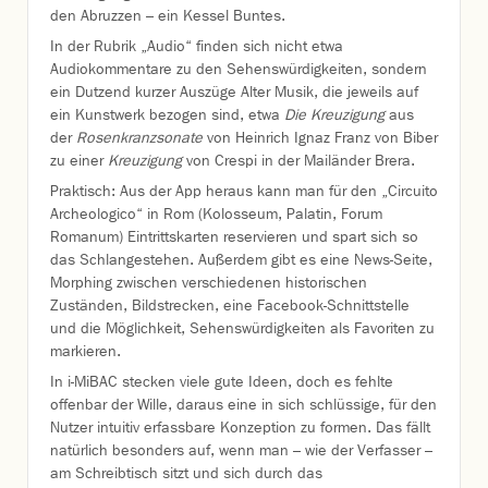
den Abruzzen – ein Kessel Buntes.
In der Rubrik „Audio“ finden sich nicht etwa
Audiokommentare zu den Sehenswürdigkeiten, sondern
ein Dutzend kurzer Auszüge Alter Musik, die jeweils auf
ein Kunstwerk bezogen sind, etwa
Die Kreuzigung
aus
der
Rosenkranzsonate
von Heinrich Ignaz Franz von Biber
zu einer
Kreuzigung
von Crespi in der Mailänder Brera.
Praktisch: Aus der App heraus kann man für den „Circuito
Archeologico“ in Rom (Kolosseum, Palatin, Forum
Romanum) Eintrittskarten reservieren und spart sich so
das Schlangestehen. Außerdem gibt es eine News-Seite,
Morphing zwischen verschiedenen historischen
Zuständen, Bildstrecken, eine Facebook-Schnittstelle
und die Möglichkeit, Sehenswürdigkeiten als Favoriten zu
markieren.
In i-MiBAC stecken viele gute Ideen, doch es fehlte
offenbar der Wille, daraus eine in sich schlüssige, für den
Nutzer intuitiv erfassbare Konzeption zu formen. Das fällt
natürlich besonders auf, wenn man – wie der Verfasser –
am Schreibtisch sitzt und sich durch das