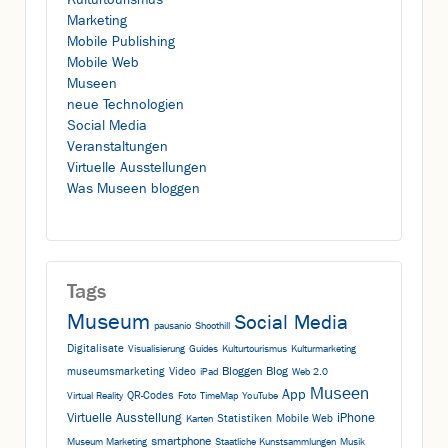
Marketing
Mobile Publishing
Mobile Web
Museen
neue Technologien
Social Media
Veranstaltungen
Virtuelle Ausstellungen
Was Museen bloggen
Tags
Museum
Social Media
pausanio
Shoothill
Digitalisate
Visualisierung
Guides
Kulturtourismus
Kulturmarketing
Bloggen
Blog
museumsmarketing
Video
iPad
Web 2.0
Museen
App
QR-Codes
Virtual Reality
Foto
TimeMap
YouTube
Virtuelle Ausstellung
iPhone
Statistiken
Mobile Web
Karten
smartphone
Museum Marketing
Staatliche Kunstsammlungen
Musik