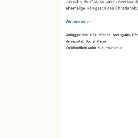
„Geschichten“ zu kulturell interessant
ehemalige Königsschloss Christiansb
Weiterlesen ›
Getagged mit:
1001 Stories
,
Audioguide
,
Dä
Reiseportal
,
Social Media
Veröffentlicht unter
Kulturtourismus