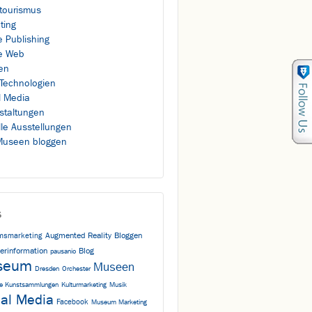
rtourismus
ting
e Publishing
e Web
en
Technologien
l Media
staltungen
lle Ausstellungen
useen bloggen
s
Augmented Reality
Bloggen
smarketing
erinformation
Blog
pausanio
seum
Museen
Dresden
Orchester
che Kunstsammlungen
Kulturmarketing
Musik
ial Media
Facebook
Museum Marketing