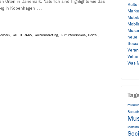
en Orten in Dänemark. Natürlich sind Highlights wie das
Kultu
…
org in Kopenhagen
Marke
Mobil
Mobil
Muse
nemark
,
KULTURARV
,
Kulturmareting
,
Kulturtourismus
,
Portal
,
neue 
Socia
Veran
Virtue
Was M
Tag
museum
Besuch
Mu
Staatli
Soc