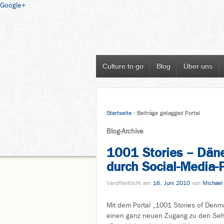
Google+
Culture to go
Blog
Über uns
Startseite
›
Beiträge getagged Portal
Blog-Archive
1001 Stories – Däne
durch Social-Media-
Veröffentlicht am
16. Juni 2010
von
Michael
Mit dem Portal „1001 Stories of Den
einen ganz neuen Zugang zu den Seh