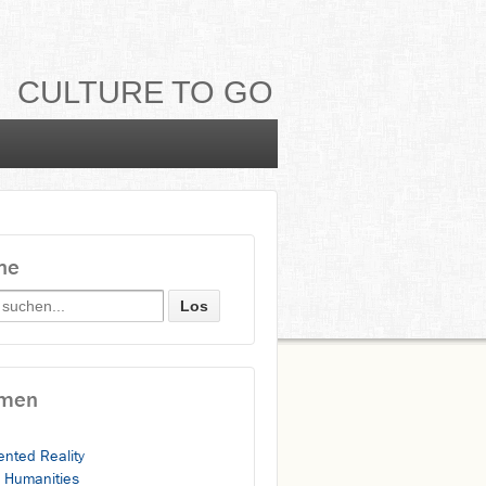
CULTURE TO GO
he
h for:
men
nted Reality
l Humanities