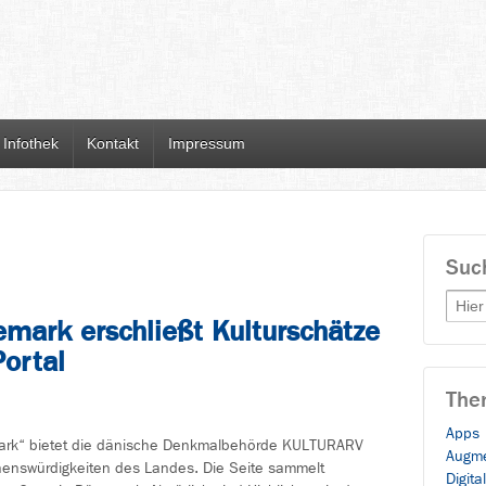
Infothek
Kontakt
Impressum
Suc
Searc
mark erschließt Kulturschätze
Portal
The
Apps
mark“ bietet die dänische Denkmalbehörde KULTURARV
Augme
enswürdigkeiten des Landes. Die Seite sammelt
Digita