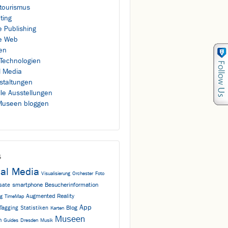
rtourismus
ting
e Publishing
e Web
en
Technologien
l Media
staltungen
lle Ausstellungen
useen bloggen
s
ial Media
Visualisierung
Orchester
Foto
smartphone
Besucherinformation
isate
Augmented Reality
ng
TimeMap
App
Blog
Tagging
Statistiken
Karten
Museen
n
Guides
Dresden
Musik