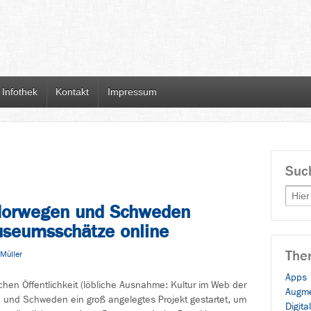
Infothek
Kontakt
Impressum
Suc
Searc
Norwegen und Schweden
useumsschätze online
The
Müller
Apps
en Öffentlichkeit (löbliche Ausnahme: Kultur im Web der
Augme
nd Schweden ein groß angelegtes Projekt gestartet, um
Digita