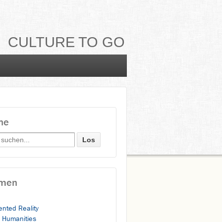
CULTURE TO GO
he
h for:
men
nted Reality
l Humanities