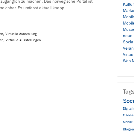
zugänglich zu machen. Das norwegische Portal ist
Kultu
…
reichbar. Es umfasst aktuell knapp
Marke
Mobil
Mobil
Muse
en
,
Virtuelle Ausstellung
neue 
en
,
Virtuelle Ausstellungen
Socia
Veran
Virtue
Was M
Tag
Soc
Digital
Publishi
Mobile 
Blogge