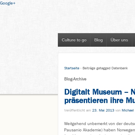
Google+
Culture to go
Blog
Über uns
Startseite
›
Beiträge getagged Datenbank
Blog-Archive
Digitalt Museum – 
präsentieren ihre M
Veröffentlicht am
23. Mai 2013
von
Michael 
Weitgehend unbemerkt von der deutsch
Pausanio Akademie) haben Norwegen u