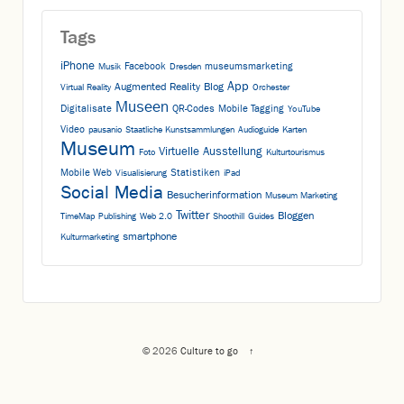
Tags
iPhone
Facebook
museumsmarketing
Musik
Dresden
App
Augmented Reality
Blog
Virtual Reality
Orchester
Museen
Digitalisate
QR-Codes
Mobile Tagging
YouTube
Video
pausanio
Staatliche Kunstsammlungen
Audioguide
Karten
Museum
Virtuelle Ausstellung
Foto
Kulturtourismus
Mobile Web
Statistiken
Visualisierung
iPad
Social Media
Besucherinformation
Museum Marketing
Twitter
Bloggen
TimeMap
Publishing
Web 2.0
Shoothill
Guides
smartphone
Kulturmarketing
© 2026
Culture to go
↑