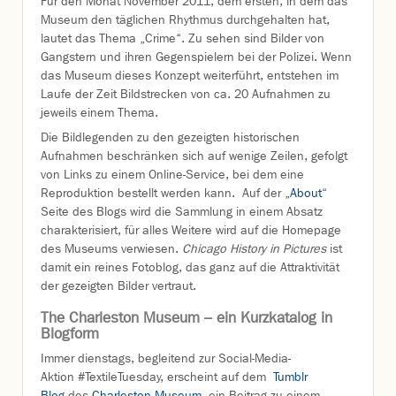
Für den Monat November 2011, dem ersten, in dem das
Museum den täglichen Rhythmus durchgehalten hat,
lautet das Thema „Crime“. Zu sehen sind Bilder von
Gangstern und ihren Gegenspielern bei der Polizei. Wenn
das Museum dieses Konzept weiterführt, entstehen im
Laufe der Zeit Bildstrecken von ca. 20 Aufnahmen zu
jeweils einem Thema.
Die Bildlegenden zu den gezeigten historischen
Aufnahmen beschränken sich auf wenige Zeilen, gefolgt
von Links zu einem Online-Service, bei dem eine
Reproduktion bestellt werden kann. Auf der „
About
“
Seite des Blogs wird die Sammlung in einem Absatz
charakterisiert, für alles Weitere wird auf die Homepage
des Museums verwiesen.
Chicago History in Pictures
ist
damit ein reines Fotoblog, das ganz auf die Attraktivität
der gezeigten Bilder vertraut.
The Charleston Museum – ein Kurzkatalog in
Blogform
Immer dienstags, begleitend zur Social-Media-
Aktion #TextileTuesday, erscheint auf dem
Tumblr
Blog
des
Charleston Museum
ein Beitrag zu einem