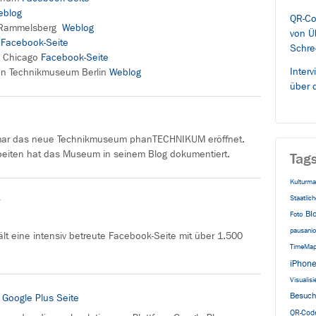
eblog
QR-Co
 Rammelsberg
Weblog
von Ü
d
Facebook-Seite
Schre
, Chicago
Facebook-Seite
Inter
n Technikmuseum Berlin
Weblog
über d
mar das neue Technikmuseum phanTECHNIKUM eröffnet.
eiten hat das Museum in seinem Blog dokumentiert.
Tag
Kulturma
Staatli
Bl
Foto
pausani
 eine intensiv betreute Facebook-Seite mit über 1.500
TimeMa
iPhon
Visualisi
Besuch
)
Google Plus Seite
QR-Cod