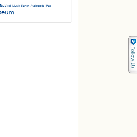
Tagging
Musik
Karten
Audioguide
iPad
seum