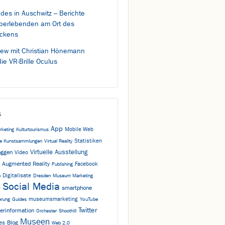
des in Auschwitz – Berichte
berlebenden am Ort des
ckens
view mit Christian Hönemann
ie VR-Brille Oculus
s
App
Mobile Web
rketing
Kulturtourismus
Statistiken
che Kunstsammlungen
Virtual Reality
Virtuelle Ausstellung
oggen
Video
Augmented Reality
Facebook
o
Publishing
Digitalisate
p
Dresden
Museum Marketing
Social Media
e
smartphone
museumsmarketing
erung
Guides
YouTube
Twitter
erinformation
Orchester
Shoothill
Museen
Blog
es
Web 2.0