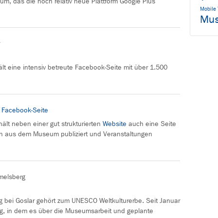
um, das die noch relativ neue Plattform Google Plus
Mobile 
Mu
 eine intensiv betreute Facebook-Seite mit über 1.500
m
Facebook-Seite
t neben einer gut strukturierten
Website
auch eine Seite
en aus dem Museum publiziert und Veranstaltungen
melsberg
bei Goslar gehört zum UNESCO Weltkulturerbe. Seit Januar
g, in dem es über die Museumsarbeit und geplante