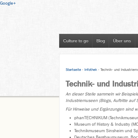
Google+
Culture to go
Blog
Über uns
Startseite
›
Infothek
›
Technik- und Industrie
Technik- und Indust
An dieser Stelle sammeln wir Beispiele
Industriemuseen (Blogs, Auftritte auf
Für Hinweise und Ergänzungen sind wi
phanTECHNIKUM (Technikmuseu
Museum of History & Industry (M
Technikmuseum Sinsheim und S
Deutsches Bergbaumuseum, B