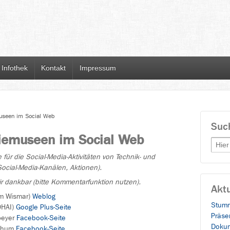
Infothek
Kontakt
Impressum
museen im Social Web
Suc
riemuseen im Social Web
Searc
 für die Social-Media-Aktivitäten von Technik- und
 Social-Media-Kanälen, Aktionen).
r dankbar (bitte Kommentarfunktion nutzen).
Aktu
m Wismar)
Weblog
Stumm
OHAI)
Google Plus-Seite
Präse
peyer
Facebook-Seite
Dokum
ochum
Facebook-Seite